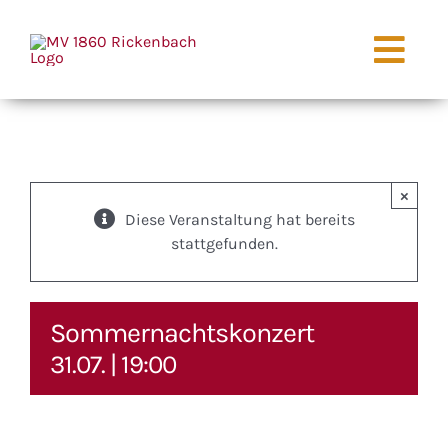
Zum
Inhalt
Togg
springen
Navi
Start
Aktuell
×
Diese Veranstaltung hat bereits
stattgefunden.
Der Verein
Jugendarbe
Sommernachtskonzert
31.07. | 19:00
Galerie
Termine