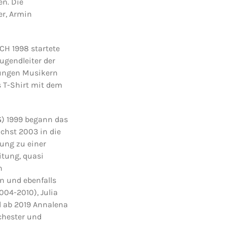
n. Die
r, Armin
H 1998 startete
Jugendleiter der
jungen Musikern
s T-Shirt mit dem
) 1999 begann das
chst 2003 in die
ung zu einer
itung, quasi
h
n und ebenfalls
04-2010), Julia
d ab 2019 Annalena
chester und