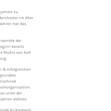
gejahren zu
orchester im Alter
 Jahren hat das
ensemble der
eginn bereits
e MuKis von Ralf
ung.
16 erfolgreichen
egründete
rischried
sikorganisation.
se unter der
Jahren ablöste.
einde Rickenbach,