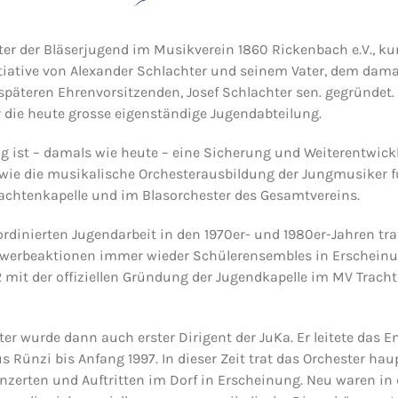
er der Bläserjugend im Musikverein 1860 Rickenbach e.V., ku
itiative von Alexander Schlachter und seinem Vater, dem dama
päteren Ehrenvorsitzenden, Josef Schlachter sen. gegründet. 
r die heute grosse eigenständige Jugendabteilung.
ng ist – damals wie heute – eine Sicherung und Weiterentwick
wie die musikalische Orchesterausbildung der Jungmusiker fü
rachtenkapelle und im Blasorchester des Gesamtvereins.
ordinierten Jugendarbeit in den 1970er- und 1980er-Jahren tr
werbeaktionen immer wieder Schülerensembles in Erscheinu
 mit der offiziellen Gründung der Jugendkapelle im MV Trach
er wurde dann auch erster Dirigent der JuKa. Er leitete das E
s Rünzi bis Anfang 1997. In dieser Zeit trat das Orchester hau
zerten und Auftritten im Dorf in Erscheinung. Neu waren in 