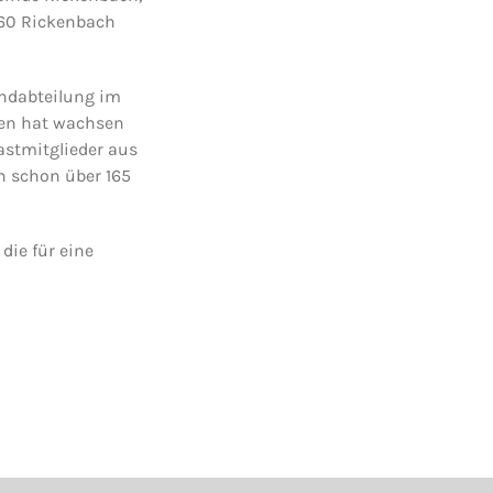
860 Rickenbach
endabteilung im
gen hat wachsen
astmitglieder aus
n schon über 165
die für eine