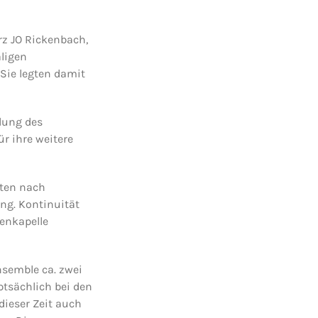
rz JO Rickenbach,
ligen
Sie legten damit
lung des
r ihre weitere
aten nach
ng. Kontinuität
tenkapelle
nsemble ca. zwei
ptsächlich bei den
dieser Zeit auch