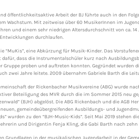
und öffentlichkeitsaktive Arbeit der BJ führte auch in den Fol
em Wachstum. Mit zeitweise über 60 MusikerInnen im Jugend
hren und einem sehr niedrigen Altersdurchschnitt von ca. 14
Entwicklungen durchlaufen.
die “MuKis”, eine Abkürzung für Musik-Kinder. Das Vorstufen
t dafür, dass die Instrumentalschüler kurz nach Ausbildungsb
 Gruppe proben und auftreten konnten. Gegründet wurden di
auch zwei Jahre leitete. 2009 übernahm Gabriele Barth die Leit
meinschaft der Rickenbacher Musikvereine (ABG) wurde nach 
ktiver Beteiligung des MVR durch die im Sommer 2015 neu g
zenwald” (BJH) abgelöst. Die ABG Rickenbach und die AGB Her
r neuen, gemeindeübergreifenden Ausbildungs- und Jugendmu
ds” wurden zu den “BJH-Music-Kids”. Seit Mai 2019 stehen die
ehrerin und Dirigentin Fenja Kling, die Gabi Barth nach zehn 
len Grundlagen in der musikalischen Jugendarbeit in der Gem