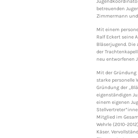
Jugendkoordinator
betreuenden Juge
Zimmermann und T
Mit einem persone
Ralf Eckert seine 
Bläserjugend. Die
der Trachtenkapel
neu entworfenen 
Mit der Gründung
starke personelle
Gründung der „Blä
eigenständigen Ju
einem eigenen Jug
Stellvertreter*in
Mitglied im Gesam
Wehrle (2010-2012
Käser. Vervollstän