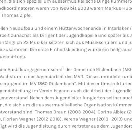
en, die sich speziell um aussermusikalische Dinge kümmerte
ndkoordinatoren waren von 1996 bis 2003 waren Markus Hube
homas Zipfel.
llen Neuaufbau und einem Hüttenwochenende in Interlaken/C
Arbeit zunächst als Dirigent der Jugendkapelle und später als 
 anfänglich 23 Musiker setzten sich aus Musikschülern und 
le zusammen. Die erste Einheitskleidung wurde ein hellgraue
Jugend-Logo.
 der Ausbildungsgemeinschaft der Gemeinde Rickenbach (ABG
 Wachstum in der Jugendarbeit des MVR. Dieses mündete zunä
serjugend im MV 1860 Rickenbach“. Mit dieser Umstrukturier
gendabteilung im Verein begann auch die Arbeit der Jugendle
endvorstand. Neben dem Jugendleiter fungierten seither auc
nen, die sich um die aussermusikalische Organisation kümmer
tvorstand sind: Thomas Braun (2003-2004), Corina Albiez (20
), Florian Wagner (2012-2018), Verena Wagner (2018- 2019) un
digt wird die Jugendleitung durch Vertreter aus dem Jugendor