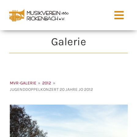
Zum
Inhalt
Togg
springen
Navi
Galerie
Start
Aktuell
Der Verein
MVR-GALERIE
»
2012
»
JUGENDDOPPELKONZERT 20 JAHRE JO 2012
Jugendarbe
Galerie
Termine