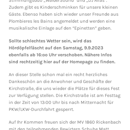
Stimmungsduo „WälderSound“ und „DJ Alias“.
Zudem gibt es Kinderschminken für unsere kleinen
Gäste. Ebenso haben sich wieder unser Freunde aus
Plombieres les Bains angemeldet und werden eine
musikalische Einlage auf den “Epinetten” geben.
Sollte schlechtes Wetter sein, wird das
Hördöpfelfäscht auf den Samstag, 9.9.2023
ebenfalls ab 16:oo Uhr verschoben. Nähere Infos
sind rechtzeitig hier auf der Homepage zu finden.
An dieser Stelle schon mal ein recht herzliches
Dankeschön an die Anwohner und Geschäfte der
Kirchstraße, die uns wieder die Plätze für dieses Fest
zur Verfügung stellen. Die Kirchstraße ist am Festtag
in der Zeit von 13:00 Uhr bis nach Mitternacht für
PKW/LKW-Durchfahrt gesperrt.
Auf Ihr Kommen freuen sich der MV 1860 Rickenbach
mit den teilnehmenden Bewirtern Schuhe Matt,